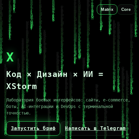
Matrix
Core
X
Код × Дизайн × ИИ =
XStorm
Лаборатория боевых интерфейсов: сайты, e‑commerce,
боты, AI‑интеграции и DevOps с терминальной
точностью.
Запустить бриф
Написать в Telegram