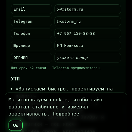
Email
x@xstorm.ru
Telegram
@xstorm_ru
Телефон
+7 967 150‑88‑88
Юр.лицо
ИП Новикова
ОГРНИП
укажите номер
Для срочной связи — Telegram предпочтителен.
УТП
«Запускаем быстро, проектируем на
вырост»
Мы используем cookie, чтобы сайт
«AI‑интеграции без магии — с
работал стабильно и измерял
метриками и экономикой»
эффективность.
Подробнее
«От идеи и дизайна до DevOps и
аналитики — под ключ»
Ок
«Честные сроки, нагрузочное