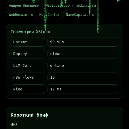
Андрей Ливадный
MedicciGroup / medicci.ru
WebDomain.ru
Msg.Center
NameCapital.ru
Телеметрия XStorm
Uptime
99.98%
Deploy
clean
LLM Core
online
n8n Flows
12
Ping
20 ms
Короткий бриф
Имя