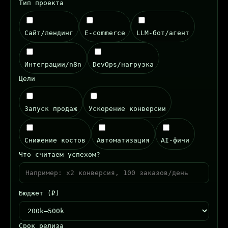
Тип проекта
Сайт/лендинг
E‑commerce
LLM‑бот/агент
Интеграции/n8n
DevOps/нагрузка
Цели
Запуск продаж
Ускорение конверсии
Снижение костов
Автоматизация
AI‑фичи
Что считаем успехом?
Бюджет (₽)
Срок релиза